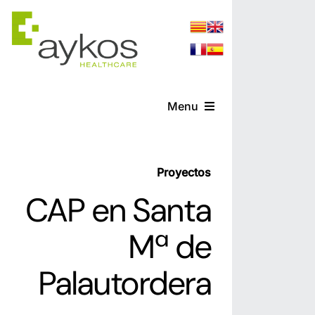
Saltar
al
contenido
Menu
Servicios
Proyectos
Referencias
CAP en Santa
Noticias
Mª de
Palautordera
Contacto