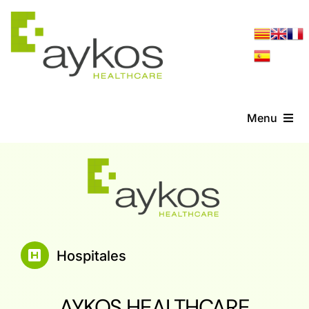
Saltar
al
contenido
Menu
Servicios
Referencias
Noticias
Hospitales
Contacto
AYKOS HEALTHCARE