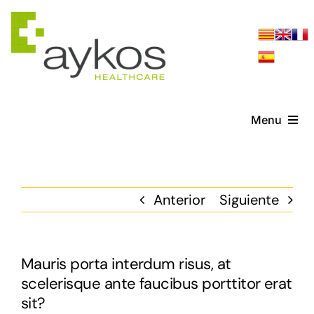
Saltar
al
contenido
Menu
Servicios
Anterior
Siguiente
Referencias
Noticias
Mauris porta interdum risus, at
scelerisque ante faucibus porttitor erat
Contacto
sit?