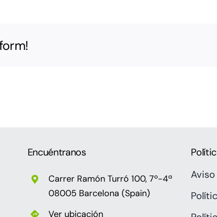
tform!
Encuéntranos
Políti
Aviso
Carrer Ramón Turró 100, 7º-4ª
08005 Barcelona (Spain)
Polít
Ver ubicación