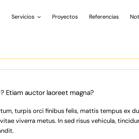
Servicios
Proyectos
Referencias
Not
e? Etiam auctor laoreet magna?
tum, turpis orci finibus felis, mattis tempus ex d
tae viverra metus. In sed risus vehicula, tincidun
ndit.